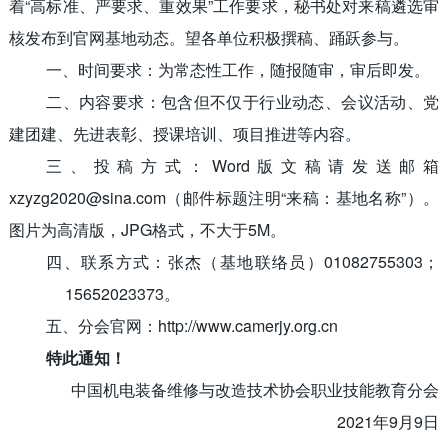
着“高标准、严要求、重效果”工作要求，秘书处对来稿遴选审
核发布到官网基地动态。望各单位积极撰稿、踊跃参与。
一、时间要求：为常态性工作，随报随审，审后即发。
二、内容要求：包含但不仅于行业动态、会议活动、党
建团建、先进表彰、授课培训、项目推进等内容
。
三、投稿方式：
Word
版文稿请发送邮箱
xzyzg2020@sina.com
（邮件标题注明“来稿：基地名称”）。
图片为高清版，
JPG
格式，不大于
5M
。
四、联系方式：张杰（基地联络员）
01082755303
；
15652023373
。
五、分会官网：
http://www.camerjy.org.cn
特此通知！
中国机电装备维修与改造技术协会职业技能教育分会
2021年
9
月
9
日